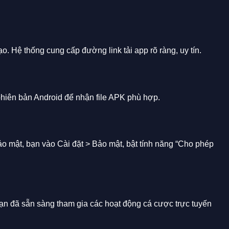
. Hệ thống cung cấp đường link tải app rõ ràng, uy tín.
phiên bản Android để nhận file APK phù hợp.
o bảo mật, bạn vào Cài đặt > Bảo mật, bật tính năng “Cho phép
ạn đã sẵn sàng tham gia các hoạt động cá cược trực tuyến