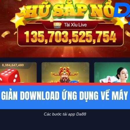
Các bước tải app Da88