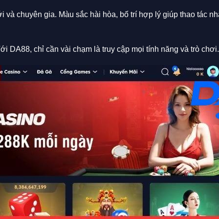
và chuyên gia. Màu sắc hài hòa, bố trí hợp lý giúp thao tác nh
i DA88, chỉ cần vài chạm là truy cập mọi tính năng và trò chơi.