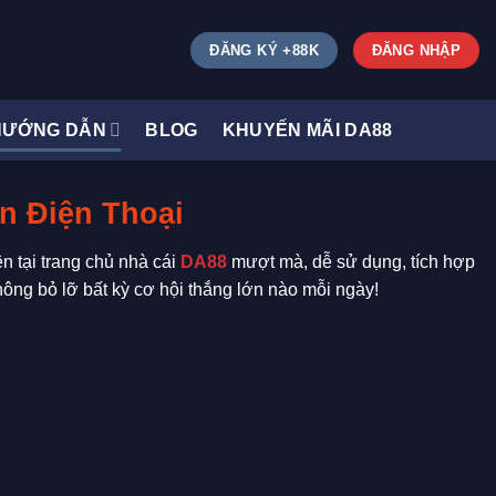
ĐĂNG KÝ +88K
ĐĂNG NHẬP
HƯỚNG DẪN
BLOG
KHUYẾN MÃI DA88
n Điện Thoại
ện tại trang chủ nhà cái
DA88
mượt mà, dễ sử dụng, tích hợp
ông bỏ lỡ bất kỳ cơ hội thắng lớn nào mỗi ngày!