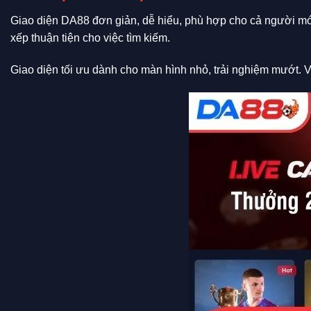
Giao diện DA88 đơn giản, dễ hiểu, phù hợp cho cả người mới 
xếp thuận tiện cho việc tìm kiếm.
Giao diện tối ưu dành cho màn hình nhỏ, trải nghiệm mướt. Vớ