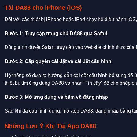
Tải DA88 cho iPhone (iOS)
Đối với các thiết bị iPhone hoặc iPad chạy hệ điều hành iOS,
Bước 1: Truy cập trang chủ DA88 qua Safari
Dùng trình duyệt Safari, truy cập vào website chính thức của
Bước 2: Cấp quyền cài đặt và cài đặt cấu hình
Hệ thống sẽ đưa ra hướng dẫn cài đặt cấu hình bổ sung để 
thiết bị, tìm ứng dụng DA88 và nhấn “Tin cậy” để cho phép c
Bước 3: Mở ứng dụng và bấm vô đăng nhập
Sau khi đã cấu hình đúng, mở app DA88, đăng nhập bằng tài
Những Lưu Ý Khi Tải App DA88