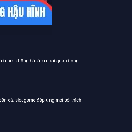
ời chơi không bỏ lỡ cơ hội quan trọng.
bắn cá, slot game đáp ứng mọi sở thích.