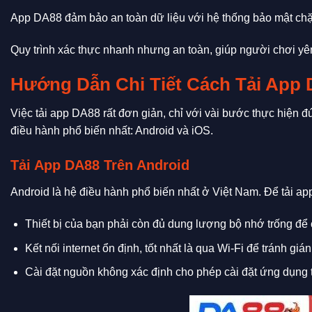
App DA88 đảm bảo an toàn dữ liệu với hệ thống bảo mật chặt 
Quy trình xác thực nhanh nhưng an toàn, giúp người chơi yên
Hướng Dẫn Chi Tiết Cách Tải App 
Việc tải app DA88 rất đơn giản, chỉ với vài bước thực hiện
điều hành phổ biến nhất: Android và iOS.
Tải App DA88 Trên Android
Android là hệ điều hành phổ biến nhất ở Việt Nam. Để tải ap
Thiết bị của bạn phải còn đủ dung lượng bộ nhớ trống để c
Kết nối internet ổn định, tốt nhất là qua Wi-Fi để tránh giá
Cài đặt nguồn không xác định cho phép cài đặt ứng dụng 