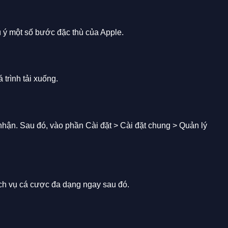
ú ý một số bước đặc thù của Apple.
trình tải xuống.
hận. Sau đó, vào phần Cài đặt > Cài đặt chung > Quản lý
ịch vụ cá cược đa dạng ngay sau đó.