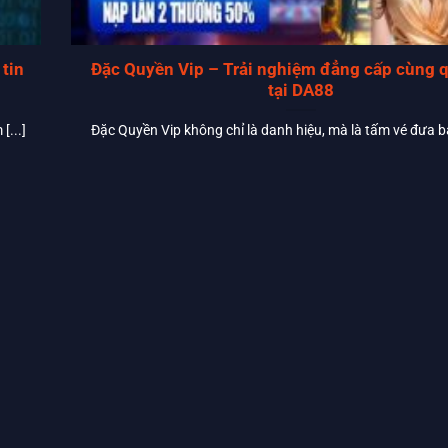
tin
Đặc Quyền Vip – Trải nghiệm đẳng cấp cùng q
tại DA88
[...]
Đặc Quyền Vip không chỉ là danh hiệu, mà là tấm vé đưa bạ