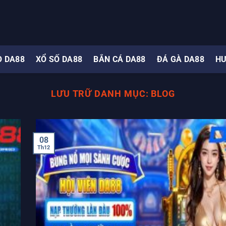
O DA88
XỔ SỐ DA88
BẮN CÁ DA88
ĐÁ GÀ DA88
HƯ
LƯU TRỮ DANH MỤC:
BLOG
08
Th12