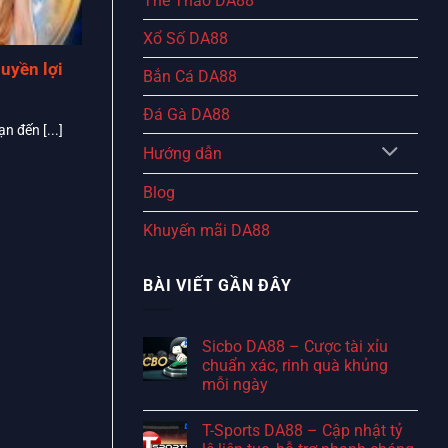
Thể Thao DA88
Xổ Số DA88
uyền lợi
Bắn Cá DA88
Đá Gà DA88
n đến [...]
Hướng dẫn
Blog
Khuyến mãi DA88
BÀI VIẾT GẦN ĐÂY
Sicbo DA88 – Cược tài xỉu
chuẩn xác, rinh quà khủng
mỗi ngày
Không
có
T-Sports DA88 – Cập nhật tỷ
bình
luận