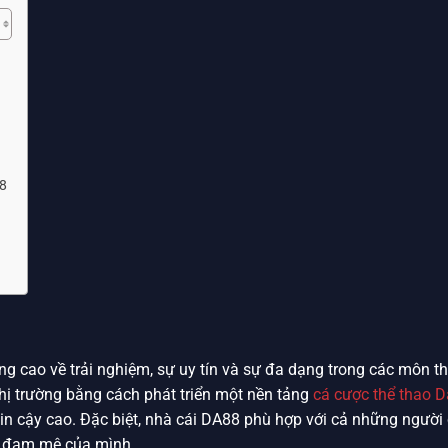
88
g cao về trải nghiệm, sự uy tín và sự đa dạng trong các môn th
hị trường bằng cách phát triển một nền tảng
cá cược thể thao 
tin cậy cao. Đặc biệt, nhà cái DA88 phù hợp với cả những người
ện đam mê của mình.