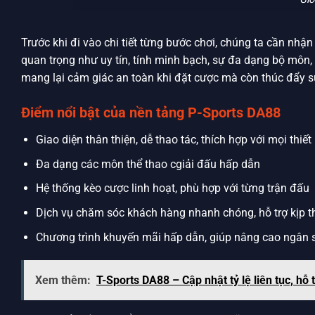
Trước khi đi vào chi tiết từng bước chơi, chúng ta cần nhậ
quan trọng như uy tín, tính minh bạch, sự đa dạng bộ môn,
mang lại cảm giác an toàn khi đặt cược mà còn thúc đẩy sự
Điểm nổi bật của nền tảng P-Sports DA88
Giao diện thân thiện, dễ thao tác, thích hợp với mọi thiết 
Đa dạng các môn thể thao cgiải đấu hấp dẫn
Hệ thống kèo cược linh hoạt, phù hợp với từng trận đấu
Dịch vụ chăm sóc khách hàng nhanh chóng, hỗ trợ kịp t
Chương trình khuyến mãi hấp dẫn, giúp nâng cao ngân 
Xem thêm:
T-Sports DA88 – Cập nhật tỷ lệ liên tục, hỗ