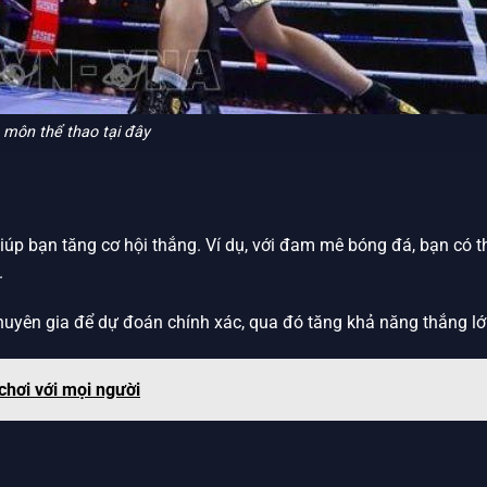
 môn thể thao tại đây
giúp bạn tăng cơ hội thắng. Ví dụ, với đam mê bóng đá, bạn có 
.
huyên gia để dự đoán chính xác, qua đó tăng khả năng thắng lớ
chơi với mọi người