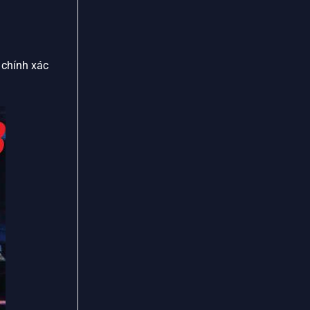
 chính xác