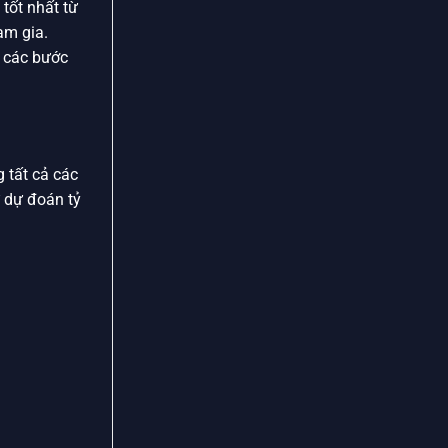
tốt nhất từ
am gia.
ư các bước
 tất cả các
ư dự đoán tỷ