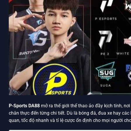
P-Sports DA88
mở ra thế giới thể thao ảo đầy kịch tính, n
chân thực đến từng chi tiết. Dù là bóng đá, đua xe hay cá
quan, tốc độ nhanh và tỉ lệ cược ổn định cho mọi người chơi