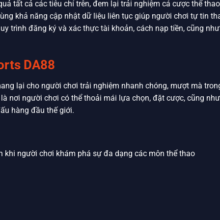
 tất cả các tiêu chí trên, đem lại trải nghiệm cá cược thể thao 
ng khả năng cập nhật dữ liệu liên tục giúp người chơi tự tin th
 quy trình đăng ký và xác thực tài khoản, cách nạp tiền, cũng nh
ports DA88
ang lại cho người chơi trải nghiệm nhanh chóng, mượt mà trong
là nơi người chơi có thể thoải mái lựa chọn, đặt cược, cũng nh
ấu hàng đầu thế giới.
ẫn khi người chơi khám phá sự đa dạng các môn thể thao