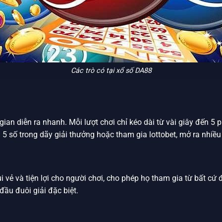
Các trò có tại xổ số DA88
gian diễn ra nhanh. Mỗi lượt chơi chỉ kéo dài từ vài giây đến 5 
5 số trong dãy giải thưởng hoặc tham gia lottobet, mở ra nhiều 
vẻ và tiện lợi cho người chơi, cho phép họ tham gia từ bất cứ đâ
ầu đuôi giải đặc biệt.