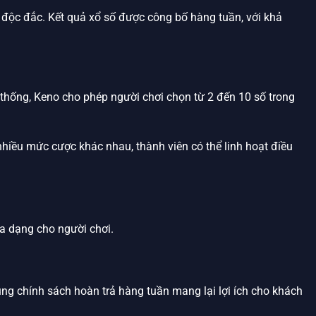
i độc đắc. Kết quả xổ số được công bố hàng tuần, với khả
n thống, Keno cho phép người chơi chọn từ 2 đến 10 số trong
nhiều mức cược khác nhau, thành viên có thể linh hoạt điều
đa dạng cho người chơi.
ùng chính sách hoàn trả hàng tuần mang lại lợi ích cho khách