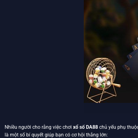
Nhiều người cho rằng việc chơi
xổ số DA88
chủ yếu phụ thuộc
là một số bí quyết giúp bạn có cơ hội thắng lớn: