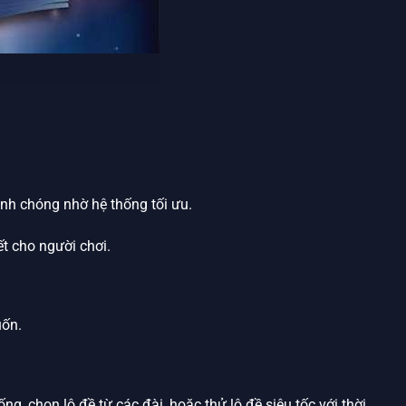
nh chóng nhờ hệ thống tối ưu.
ết cho người chơi.
uốn.
ng, chọn lô đề từ các đài, hoặc thử lô đề siêu tốc với thời