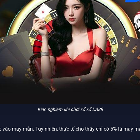
Kinh nghiệm khi chơi xổ số DA88
 vào may mắn. Tuy nhiên, thực tế cho thấy chỉ có 5% là may mắ