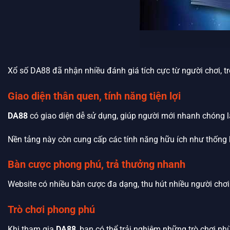
Xổ số DA88 đã nhận nhiều đánh giá tích cực từ người chơi, t
Giao diện thân quen, tính năng tiện lợi
DA88
có giao diện dễ sử dụng, giúp người mới nhanh chóng l
Nền tảng này còn cung cấp các tính năng hữu ích như thống kê
Bàn cược phong phú, trả thưởng nhanh
Website có nhiều bàn cược đa dạng, thu hút nhiều người chơ
Trò chơi phong phú
Khi tham gia
DA88
, bạn có thể trải nghiệm những trò chơi phù