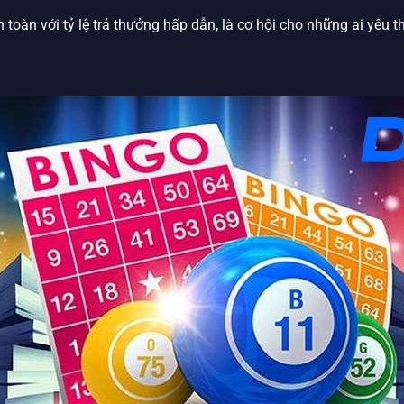
oàn với tỷ lệ trả thưởng hấp dẫn, là cơ hội cho những ai yêu th