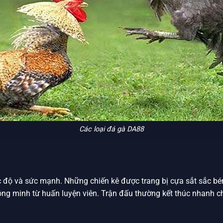
Các loại đá gà DA88
 độ và sức mạnh. Những chiến kê được trang bị cựa sắt sắc bén,
ông minh từ huấn luyện viên. Trận đấu thường kết thúc nhanh c