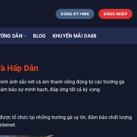
ĐĂNG KÝ +88K
ĐĂNG NHẬP
ỚNG DẪN
BLOG
KHUYẾN MÃI DA88
Và Hấp Dẫn
 hình ảnh sắc nét và âm thanh sống động từ các trường gà
ảm bảo sự minh bạch, đáp ứng tất cả kỳ vọng.
 được tổ chức tại những trường gà uy tín, đảm bảo chất lượng
nternet.