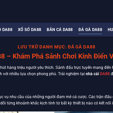
O DA88
XỔ SỐ DA88
BẮN CÁ DA88
ĐÁ GÀ DA88
HƯ
LƯU TRỮ DANH MỤC:
ĐÁ GÀ DA88
8 – Khám Phá Sảnh Chơi Kinh Điển 
 hút hàng triệu người yêu thích. Sảnh đấu trực tuyến mang đến
nh với nhiều lựa chọn phong phú. Trải nghiệm tại
nhà cái
DA88
đ
 phục vụ nhu cầu của những người đam mê cá cược. Các trận đấu
i từng khoảnh khắc kịch tính từ bất kỳ thiết bị nào có kết nối i