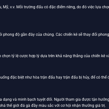
 Mỹ, v.v. Mỗi trường đấu có đặc điểm riêng, do đó việc lựa chọ
õi phong độ gần đây của chúng. Các chiến kê sẽ thay đổi phong đ
cần chọn tỷ lệ cược hợp lý dựa trên khả năng thắng của chiến 
huống đặc biệt như hòa trận đấu hay trận đấu bị hủy, để có thể 
 dạng và minh bạch tuyệt đối. Người tham gia được tận hưởng 
 thế giới đá gà đầy màu sắc với cơ hội nhận thưởng giá trị.