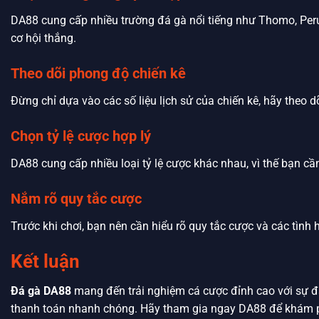
DA88 cung cấp nhiều trường đá gà nổi tiếng như Thomo, Peru,
cơ hội thắng.
Theo dõi phong độ chiến kê
Đừng chỉ dựa vào các số liệu lịch sử của chiến kê, hãy theo d
Chọn tỷ lệ cược hợp lý
DA88 cung cấp nhiều loại tỷ lệ cược khác nhau, vì thế bạn 
Nắm rõ quy tắc cược
Trước khi chơi, bạn nên cần hiểu rõ quy tắc cược và các tình 
Kết luận
Đá gà DA88
mang đến trải nghiệm cá cược đỉnh cao với sự đa
thanh toán nhanh chóng. Hãy tham gia ngay DA88 để khám phá