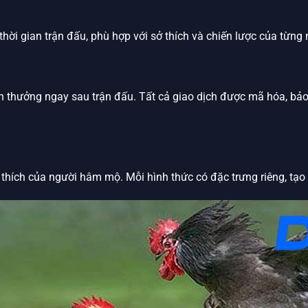
ời gian trận đấu, phù hợp với sở thích và chiến lược của từng 
thưởng ngay sau trận đấu. Tất cả giao dịch được mã hóa, bảo vệ 
sở thích của người hâm mộ. Mỗi hình thức có đặc trưng riêng, tạ